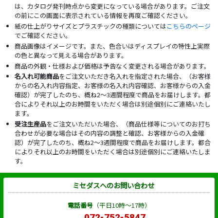
は、カタログ発刊時点から変更になっている場合があります。ご注文
の前にこの画面に表示されている情報を再度ご確認ください。
紙の仕上がりサイズとプラスチックの種類については
こちらのページ
でご確認ください。
商品画像はイメージです。また、色合いはディスプレイの特性上実際
の色と異なって見える場合があります。
商品の外観・仕様および価格は予告なく変更される場合があります。
名入れ可能商品
をご注文いただき名入れを指定された場合、（お客様
からの名入れ内容指定、お客様の名入れ内容確認、お客様からの入金
確認）が完了したのち、概ね2～3週間程度で商品をお届けします。都
合によりそれ以上のお時間をいただく場合は別途個別にご連絡いたし
ます。
受注生産品
をご注文いただいた場合、（商品仕様等についてのお打ち
合わせが必要な場合はその内容の調整と確認、お客様からの入金確
認）が完了したのち、概ね2～3週間程度で商品をお届けします。都合
によりそれ以上のお時間をいただく場合は別途個別にご連絡いたしま
す。
ミセダスへのお問い合わせ
電話番号
（平日10時～17時）
072-752-5847