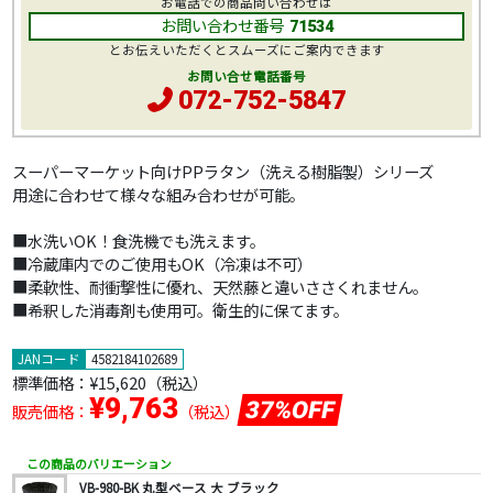
お電話での商品問い合わせは
お問い合わせ番号
71534
とお伝えいただくとスムーズにご案内できます
お問い合せ電話番号
072-752-5847
スーパーマーケット向けPPラタン（洗える樹脂製）シリーズ
用途に合わせて様々な組み合わせが可能。
■水洗いOK！食洗機でも洗えます。
■冷蔵庫内でのご使用もOK（冷凍は不可）
■柔軟性、耐衝撃性に優れ、天然藤と違いささくれません。
■希釈した消毒剤も使用可。衛生的に保てます。
JANコード
4582184102689
標準価格：
¥15,620
（税込）
¥9,763
37%OFF
販売価格：
（税込）
この商品のバリエーション
VB-980-BK 丸型ベース 大 ブラック