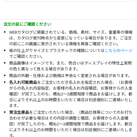
注文の前にご確認ください
WEBカタログに掲載されている、価格、素材、サイズ、重量等の情報
は、カタログ発刊時点から変更になっている場合があります。ご注文
の前にこの画面に表示されている情報を再度ご確認ください。
紙の仕上がりサイズとプラスチックの種類については
こちらのページ
でご確認ください。
商品画像はイメージです。また、色合いはディスプレイの特性上実際
の色と異なって見える場合があります。
商品の外観・仕様および価格は予告なく変更される場合があります。
名入れ可能商品
をご注文いただき名入れを指定された場合、（お客様
からの名入れ内容指定、お客様の名入れ内容確認、お客様からの入金
確認）が完了したのち、概ね2～3週間程度で商品をお届けします。都
合によりそれ以上のお時間をいただく場合は別途個別にご連絡いたし
ます。
受注生産品
をご注文いただいた場合、（商品仕様等についてのお打ち
合わせが必要な場合はその内容の調整と確認、お客様からの入金確
認）が完了したのち、概ね2～3週間程度で商品をお届けします。都合
によりそれ以上のお時間をいただく場合は別途個別にご連絡いたしま
す。