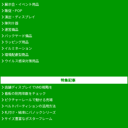
展示会・イベント用品
販促・POP
演出・ディスプレイ
陳列什器
運営備品
バックヤード備品
ラッピング用品
イルミネーション
環境配慮型商品
ウイルス感染対策用品
特集記事
店舗ディスプレイでVMD戦略を
看板の耐用年数をチェック
ピクチャーレールで魅せる売場
ベルトパーティションの活用方法
札付け・結束にバノックシリーズ
サイズ豊富なポスターフレーム