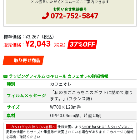
とお伝えいただくとスムーズにご案内できます
お問い合せ電話番号
072-752-5847
標準価格：
¥3,267
（税込）
¥2,043
37%OFF
販売価格：
（税込）
取り寄せ商品
ラッピングフィルム OPPロール カフェオレの詳細情報
種別
カフェオレ
「私のまごころをこのギフトに詰めて贈り
フィルムメッセージ
ます。」(フランス語)
サイズ
W700×L20m巻
素材
OPP 0.04mm厚、片面印刷
カタログをお持ちのお客様へ
仕様変更により
SHOP for SHOP カタログ VOL.11
掲載の情報からサイズや重量等が変更されている場合があります このページの情報
を再度ご確認ください