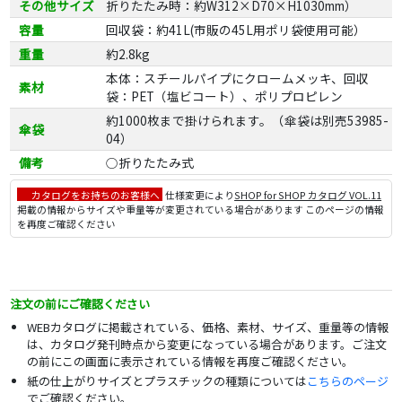
その他サイズ
折りたたみ時：約W312×D70×H1030mm）
容量
回収袋：約41L(市販の45L用ポリ袋使用可能）
重量
約2.8kg
本体：スチールパイプにクロームメッキ、回収
素材
袋：PET（塩ビコート）、ポリプロピレン
約1000枚まで掛けられます。（傘袋は別売53985-
傘袋
04）
備考
○折りたたみ式
カタログをお持ちのお客様へ
仕様変更により
SHOP for SHOP カタログ VOL.11
掲載の情報からサイズや重量等が変更されている場合があります このページの情報
を再度ご確認ください
注文の前にご確認ください
WEBカタログに掲載されている、価格、素材、サイズ、重量等の情報
は、カタログ発刊時点から変更になっている場合があります。ご注文
の前にこの画面に表示されている情報を再度ご確認ください。
紙の仕上がりサイズとプラスチックの種類については
こちらのページ
でご確認ください。