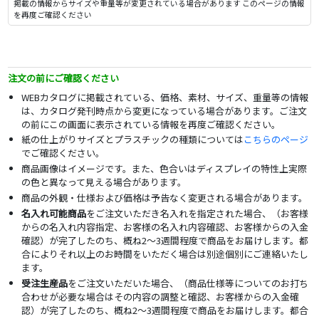
掲載の情報からサイズや重量等が変更されている場合があります このページの情報
を再度ご確認ください
注文の前にご確認ください
WEBカタログに掲載されている、価格、素材、サイズ、重量等の情報
は、カタログ発刊時点から変更になっている場合があります。ご注文
の前にこの画面に表示されている情報を再度ご確認ください。
紙の仕上がりサイズとプラスチックの種類については
こちらのページ
でご確認ください。
商品画像はイメージです。また、色合いはディスプレイの特性上実際
の色と異なって見える場合があります。
商品の外観・仕様および価格は予告なく変更される場合があります。
名入れ可能商品
をご注文いただき名入れを指定された場合、（お客様
からの名入れ内容指定、お客様の名入れ内容確認、お客様からの入金
確認）が完了したのち、概ね2～3週間程度で商品をお届けします。都
合によりそれ以上のお時間をいただく場合は別途個別にご連絡いたし
ます。
受注生産品
をご注文いただいた場合、（商品仕様等についてのお打ち
合わせが必要な場合はその内容の調整と確認、お客様からの入金確
認）が完了したのち、概ね2～3週間程度で商品をお届けします。都合