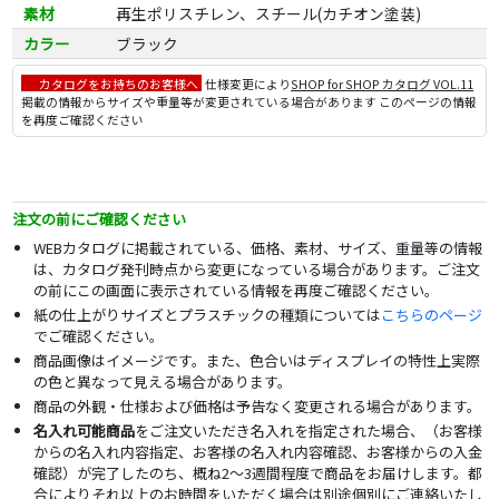
素材
再生ポリスチレン、スチール(カチオン塗装)
カラー
ブラック
カタログをお持ちのお客様へ
仕様変更により
SHOP for SHOP カタログ VOL.11
掲載の情報からサイズや重量等が変更されている場合があります このページの情報
を再度ご確認ください
注文の前にご確認ください
WEBカタログに掲載されている、価格、素材、サイズ、重量等の情報
は、カタログ発刊時点から変更になっている場合があります。ご注文
の前にこの画面に表示されている情報を再度ご確認ください。
紙の仕上がりサイズとプラスチックの種類については
こちらのページ
でご確認ください。
商品画像はイメージです。また、色合いはディスプレイの特性上実際
の色と異なって見える場合があります。
商品の外観・仕様および価格は予告なく変更される場合があります。
名入れ可能商品
をご注文いただき名入れを指定された場合、（お客様
からの名入れ内容指定、お客様の名入れ内容確認、お客様からの入金
確認）が完了したのち、概ね2～3週間程度で商品をお届けします。都
合によりそれ以上のお時間をいただく場合は別途個別にご連絡いたし