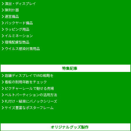
演出・ディスプレイ
陳列什器
運営備品
バックヤード備品
ラッピング用品
イルミネーション
環境配慮型商品
ウイルス感染対策用品
特集記事
店舗ディスプレイでVMD戦略を
看板の耐用年数をチェック
ピクチャーレールで魅せる売場
ベルトパーティションの活用方法
札付け・結束にバノックシリーズ
サイズ豊富なポスターフレーム
オリジナルグッズ製作