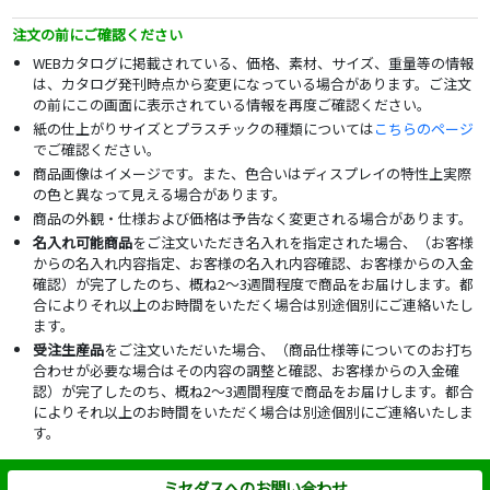
注文の前にご確認ください
WEBカタログに掲載されている、価格、素材、サイズ、重量等の情報
は、カタログ発刊時点から変更になっている場合があります。ご注文
の前にこの画面に表示されている情報を再度ご確認ください。
紙の仕上がりサイズとプラスチックの種類については
こちらのページ
でご確認ください。
商品画像はイメージです。また、色合いはディスプレイの特性上実際
の色と異なって見える場合があります。
商品の外観・仕様および価格は予告なく変更される場合があります。
名入れ可能商品
をご注文いただき名入れを指定された場合、（お客様
からの名入れ内容指定、お客様の名入れ内容確認、お客様からの入金
確認）が完了したのち、概ね2～3週間程度で商品をお届けします。都
合によりそれ以上のお時間をいただく場合は別途個別にご連絡いたし
ます。
受注生産品
をご注文いただいた場合、（商品仕様等についてのお打ち
合わせが必要な場合はその内容の調整と確認、お客様からの入金確
認）が完了したのち、概ね2～3週間程度で商品をお届けします。都合
によりそれ以上のお時間をいただく場合は別途個別にご連絡いたしま
す。
ミセダスへのお問い合わせ