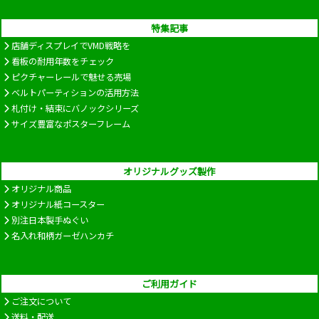
特集記事
店舗ディスプレイでVMD戦略を
看板の耐用年数をチェック
ピクチャーレールで魅せる売場
ベルトパーティションの活用方法
札付け・結束にバノックシリーズ
サイズ豊富なポスターフレーム
オリジナルグッズ製作
オリジナル商品
オリジナル紙コースター
別注日本製手ぬぐい
名入れ和柄ガーゼハンカチ
ご利用ガイド
ご注文について
送料・配送