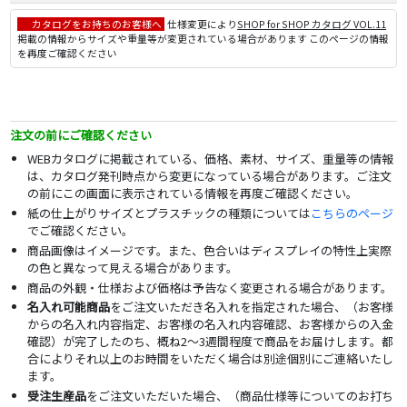
カタログをお持ちのお客様へ
仕様変更により
SHOP for SHOP カタログ VOL.11
掲載の情報からサイズや重量等が変更されている場合があります このページの情報
を再度ご確認ください
注文の前にご確認ください
WEBカタログに掲載されている、価格、素材、サイズ、重量等の情報
は、カタログ発刊時点から変更になっている場合があります。ご注文
の前にこの画面に表示されている情報を再度ご確認ください。
紙の仕上がりサイズとプラスチックの種類については
こちらのページ
でご確認ください。
商品画像はイメージです。また、色合いはディスプレイの特性上実際
の色と異なって見える場合があります。
商品の外観・仕様および価格は予告なく変更される場合があります。
名入れ可能商品
をご注文いただき名入れを指定された場合、（お客様
からの名入れ内容指定、お客様の名入れ内容確認、お客様からの入金
確認）が完了したのち、概ね2～3週間程度で商品をお届けします。都
合によりそれ以上のお時間をいただく場合は別途個別にご連絡いたし
ます。
受注生産品
をご注文いただいた場合、（商品仕様等についてのお打ち