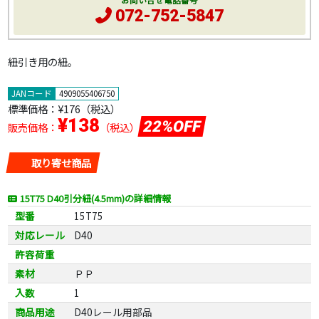
お問い合せ電話番号
072-752-5847
紐引き用の紐。
JANコード
4909055406750
標準価格：
¥176
（税込）
¥138
22%OFF
販売価格：
（税込）
取り寄せ商品
15T75 D40引分紐(4.5mm)の詳細情報
型番
15T75
対応レール
D40
許容荷重
素材
ＰＰ
入数
1
商品用途
D40レール用部品