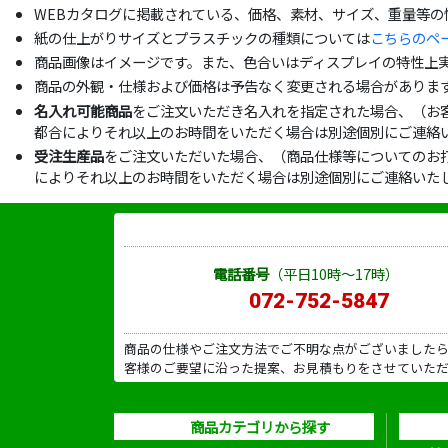
WEBカタログに掲載されている、価格、素材、サイズ、重量等
紙の仕上がりサイズとプラスチックの種類については
こちらのペ
商品画像はイメージです。また、色合いはディスプレイの特性上
商品の外観・仕様および価格は予告なく変更される場合がありま
名入れ可能商品
をご注文いただき名入れを指定された場合、（お
都合によりそれ以上のお時間をいただく場合は別途個別にご連絡
受注生産品
をご注文いただいた場合、（商品仕様等についてのお
によりそれ以上のお時間をいただく場合は別途個別にご連絡いた
電話番号
（平日10時～17時）
072-752-5847
商品の仕様やご注文方法でご不明な点がございました
客様のご要望に沿った提案、お見積もりをさせていた
商品カテゴリから探す