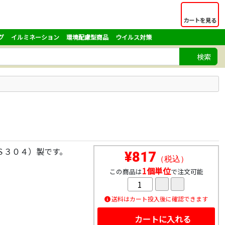
カートを見る
グ
イルミネーション
環境配慮型商品
ウイルス対策
検索
Ｓ３０４）製です。
¥817
（税込）
1個単位
この商品は
で注文可能
送料はカート投入後に確認できます
カートに入れる