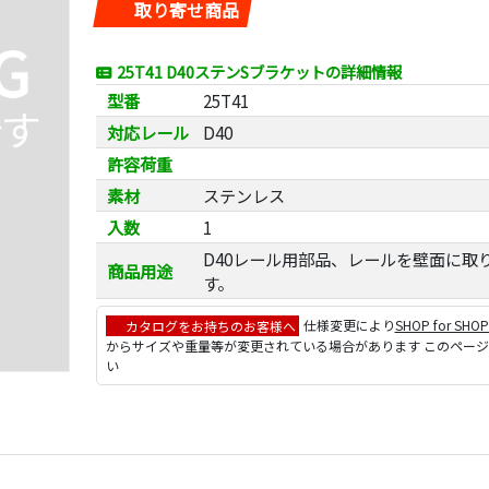
取り寄せ商品
25T41 D40ステンSブラケットの詳細情報
型番
25T41
対応レール
D40
許容荷重
素材
ステンレス
入数
1
D40レール用部品、レールを壁面に取
商品用途
す。
カタログをお持ちのお客様へ
仕様変更により
SHOP for SHO
からサイズや重量等が変更されている場合があります このペー
い