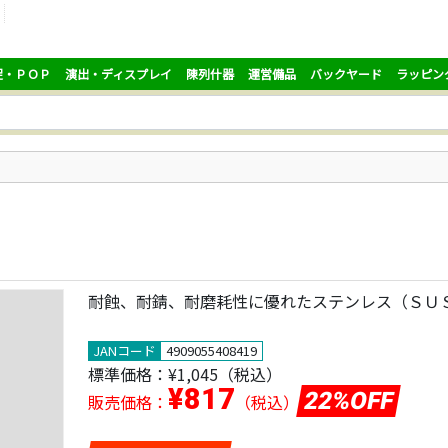
促・ＰＯＰ
演出・ディスプレイ
陳列什器
運営備品
バックヤード
ラッピン
耐蝕、耐錆、耐磨耗性に優れたステンレス（ＳＵ
JANコード
4909055408419
標準価格：
¥1,045
（税込）
¥817
22%OFF
販売価格：
（税込）