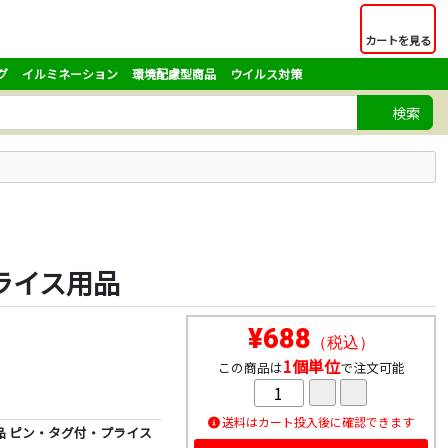
カートを見る
グ
イルミネーション
環境配慮型商品
ウイルス対策
検索
プライス用品
¥688
（税込）
1個単位
この商品は
で注文可能
送料はカート投入後に確認できます
用品 ピン・タグ付・プライス