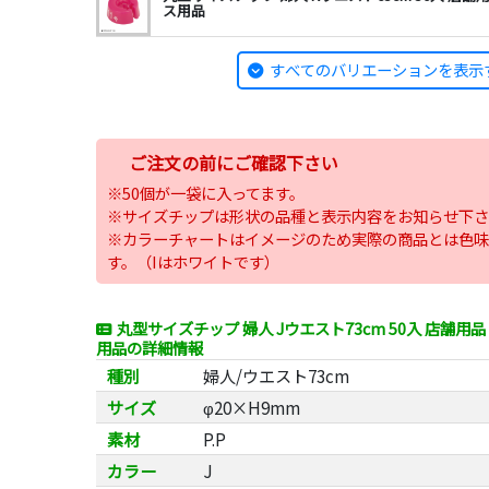
ス用品
すべてのバリエーションを表示
ご注文の前にご確認下さい
※50個が一袋に入ってます。
※サイズチップは形状の品種と表示内容をお知らせ下さ
※カラーチャートはイメージのため実際の商品とは色味
す。（Iはホワイトです）
丸型サイズチップ 婦人 Jウエスト73cm 50入 店舗
用品の詳細情報
種別
婦人/ウエスト73cm
サイズ
φ20×H9mm
素材
P.P
カラー
J