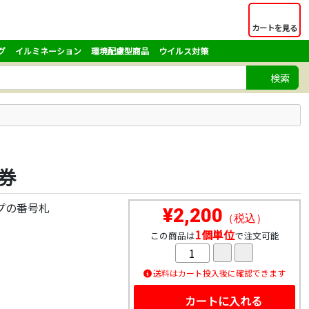
カートを見る
グ
イルミネーション
環境配慮型商品
ウイルス対策
検索
理券
プの番号札
¥2,200
（税込）
1個単位
この商品は
で注文可能
送料はカート投入後に確認できます
カートに入れる