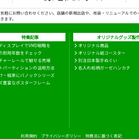
ら気軽にお問い合わせください。店舗の新規出店や、改装・リニューアルでの
だきます。
特集記事
オリジナルグッズ製
ディスプレイでVMD戦略を
オリジナル商品
の耐用年数をチェック
オリジナル紙コースター
チャーレールで魅せる売場
別注日本製手ぬぐい
トパーティションの活用方法
名入れ和柄ガーゼハンカチ
け・結束にバノックシリーズ
ズ豊富なポスターフレーム
利用規約
プライバシーポリシー
特商法に基づく表記