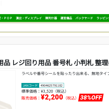
促・ＰＯＰ
演出・ディスプレイ
陳列什器
運営備品
バックヤード
ラッピン
用品 レジ回り用品 番号札 小判札 整
ラベルや番号シールを貼ったり出来る、無地タイ
JANコード
4904625791182
標準価格：
¥3,520
（税込）
¥2,200
38%OFF
販売価格：
（税込）