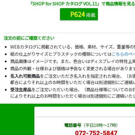
「SHOP for SHOP カタログ VOL.11」で商品情報を見る
P624
掲載
注文の前にご確認ください
WEBカタログに掲載されている、価格、素材、サイズ、重量等
紙の仕上がりサイズとプラスチックの種類については
こちらのペ
商品画像はイメージです。また、色合いはディスプレイの特性上
商品の外観・仕様および価格は予告なく変更される場合がありま
名入れ可能商品
をご注文いただき名入れを指定された場合、（お
都合によりそれ以上のお時間をいただく場合は別途個別にご連絡
受注生産品
をご注文いただいた場合、（商品仕様等についてのお
によりそれ以上のお時間をいただく場合は別途個別にご連絡いた
電話番号
（平日10時～17時）
072-752-5847