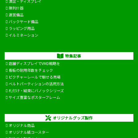
演出・ディスプレイ
陳列什器
運営備品
バックヤード備品
ラッピング用品
イルミネーション
特集記事
店舗ディスプレイでVMD戦略を
看板の耐用年数をチェック
ピクチャーレールで魅せる売場
ベルトパーティションの活用方法
札付け・結束にバノックシリーズ
サイズ豊富なポスターフレーム
オリジナルグッズ製作
オリジナル商品
オリジナル紙コースター