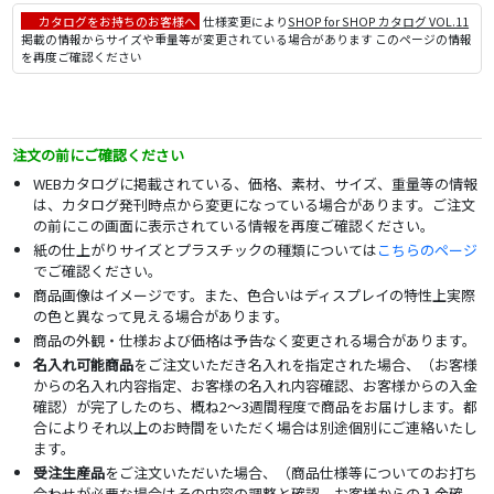
カタログをお持ちのお客様へ
仕様変更により
SHOP for SHOP カタログ VOL.11
掲載の情報からサイズや重量等が変更されている場合があります このページの情報
を再度ご確認ください
注文の前にご確認ください
WEBカタログに掲載されている、価格、素材、サイズ、重量等の情報
は、カタログ発刊時点から変更になっている場合があります。ご注文
の前にこの画面に表示されている情報を再度ご確認ください。
紙の仕上がりサイズとプラスチックの種類については
こちらのページ
でご確認ください。
商品画像はイメージです。また、色合いはディスプレイの特性上実際
の色と異なって見える場合があります。
商品の外観・仕様および価格は予告なく変更される場合があります。
名入れ可能商品
をご注文いただき名入れを指定された場合、（お客様
からの名入れ内容指定、お客様の名入れ内容確認、お客様からの入金
確認）が完了したのち、概ね2～3週間程度で商品をお届けします。都
合によりそれ以上のお時間をいただく場合は別途個別にご連絡いたし
ます。
受注生産品
をご注文いただいた場合、（商品仕様等についてのお打ち
合わせが必要な場合はその内容の調整と確認、お客様からの入金確