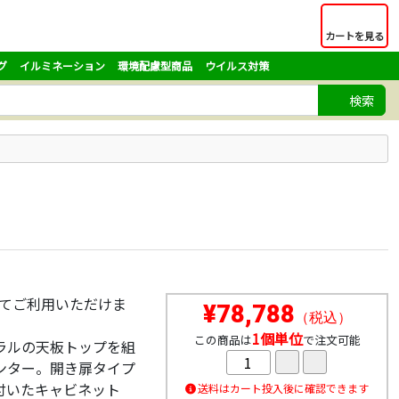
カートを見る
グ
イルミネーション
環境配慮型商品
ウイルス対策
検索
せてご利用いただけま
¥78,788
（税込）
1個単位
この商品は
で注文可能
ラルの天板トップを組
ンター。開き扉タイプ
付いたキャビネット
送料はカート投入後に確認できます