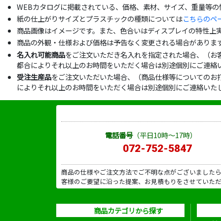
WEBカタログに掲載されている、価格、素材、サイズ、重量等
紙の仕上がりサイズとプラスチックの種類については
こちらのペ
商品画像はイメージです。また、色合いはディスプレイの特性上
商品の外観・仕様および価格は予告なく変更される場合がありま
名入れ可能商品
をご注文いただき名入れを指定された場合、（お
都合によりそれ以上のお時間をいただく場合は別途個別にご連絡
受注生産品
をご注文いただいた場合、（商品仕様等についてのお
によりそれ以上のお時間をいただく場合は別途個別にご連絡いた
電話番号
（平日10時～17時）
072-752-5847
商品の仕様やご注文方法でご不明な点がございました
客様のご要望に沿った提案、お見積もりをさせていた
商品カテゴリから探す