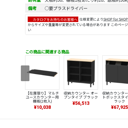
備考
○要プラスドライバー
カタログをお持ちのお客様へ
仕様変更により
SHOP for SHO
からサイズや重量等が変更されている場合があります このペー
い
この商品に関連する商品
【在庫限り】マルチ
収納カウンター オー
収納カウンター
ユースカウンター用
プンタイプ ブラック
トボックスタイ
棚板(2枚入)
ラック
¥56,513
¥10,038
¥67,925