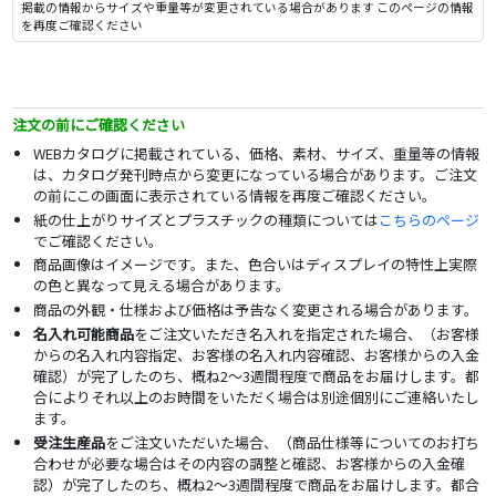
掲載の情報からサイズや重量等が変更されている場合があります このページの情報
を再度ご確認ください
注文の前にご確認ください
WEBカタログに掲載されている、価格、素材、サイズ、重量等の情報
は、カタログ発刊時点から変更になっている場合があります。ご注文
の前にこの画面に表示されている情報を再度ご確認ください。
紙の仕上がりサイズとプラスチックの種類については
こちらのページ
でご確認ください。
商品画像はイメージです。また、色合いはディスプレイの特性上実際
の色と異なって見える場合があります。
商品の外観・仕様および価格は予告なく変更される場合があります。
名入れ可能商品
をご注文いただき名入れを指定された場合、（お客様
からの名入れ内容指定、お客様の名入れ内容確認、お客様からの入金
確認）が完了したのち、概ね2～3週間程度で商品をお届けします。都
合によりそれ以上のお時間をいただく場合は別途個別にご連絡いたし
ます。
受注生産品
をご注文いただいた場合、（商品仕様等についてのお打ち
合わせが必要な場合はその内容の調整と確認、お客様からの入金確
認）が完了したのち、概ね2～3週間程度で商品をお届けします。都合