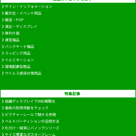
サイン・インフォメーション
展示会・イベント用品
販促・POP
演出・ディスプレイ
陳列什器
運営備品
バックヤード備品
ラッピング用品
イルミネーション
環境配慮型商品
ウイルス感染対策用品
特集記事
店舗ディスプレイでVMD戦略を
看板の耐用年数をチェック
ピクチャーレールで魅せる売場
ベルトパーティションの活用方法
札付け・結束にバノックシリーズ
サイズ豊富なポスターフレーム