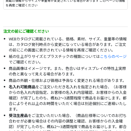
掲載の情報からサイズや重量等が変更されている場合があります このページの情報
を再度ご確認ください
注文の前にご確認ください
WEBカタログに掲載されている、価格、素材、サイズ、重量等の情報
は、カタログ発刊時点から変更になっている場合があります。ご注文
の前にこの画面に表示されている情報を再度ご確認ください。
紙の仕上がりサイズとプラスチックの種類については
こちらのページ
でご確認ください。
商品画像はイメージです。また、色合いはディスプレイの特性上実際
の色と異なって見える場合があります。
商品の外観・仕様および価格は予告なく変更される場合があります。
名入れ可能商品
をご注文いただき名入れを指定された場合、（お客様
からの名入れ内容指定、お客様の名入れ内容確認、お客様からの入金
確認）が完了したのち、概ね2～3週間程度で商品をお届けします。都
合によりそれ以上のお時間をいただく場合は別途個別にご連絡いたし
ます。
受注生産品
をご注文いただいた場合、（商品仕様等についてのお打ち
合わせが必要な場合はその内容の調整と確認、お客様からの入金確
認）が完了したのち、概ね2～3週間程度で商品をお届けします。都合