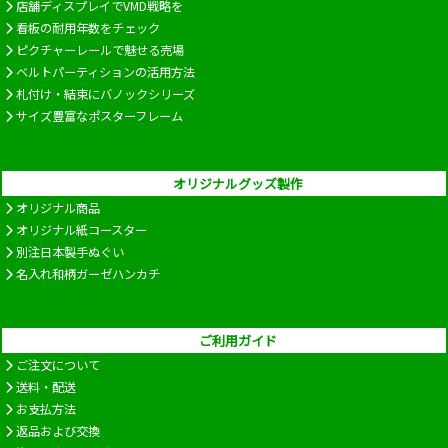
店舗ディスプレイでVMD戦略を
看板の耐用年数をチェック
ピクチャーレールで魅せる売場
ベルトパーティションの活用方法
札付け・結束にバノックシリーズ
サイズ豊富なポスターフレーム
オリジナルグッズ製作
オリジナル商品
オリジナル紙コースター
別注日本製手ぬぐい
名入れ和柄ガーゼハンカチ
ご利用ガイド
ご注文について
送料・配送
お支払方法
返品および交換