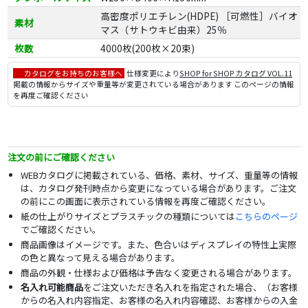
高密度ポリエチレン(HDPE) ［可燃性］バイオ
素材
マス（サトウキビ由来）25％
枚数
4000枚(200枚×20束)
カタログをお持ちのお客様へ
仕様変更により
SHOP for SHOP カタログ VOL.11
掲載の情報からサイズや重量等が変更されている場合があります このページの情報
を再度ご確認ください
注文の前にご確認ください
WEBカタログに掲載されている、価格、素材、サイズ、重量等の情報
は、カタログ発刊時点から変更になっている場合があります。ご注文
の前にこの画面に表示されている情報を再度ご確認ください。
紙の仕上がりサイズとプラスチックの種類については
こちらのページ
でご確認ください。
商品画像はイメージです。また、色合いはディスプレイの特性上実際
の色と異なって見える場合があります。
商品の外観・仕様および価格は予告なく変更される場合があります。
名入れ可能商品
をご注文いただき名入れを指定された場合、（お客様
からの名入れ内容指定、お客様の名入れ内容確認、お客様からの入金