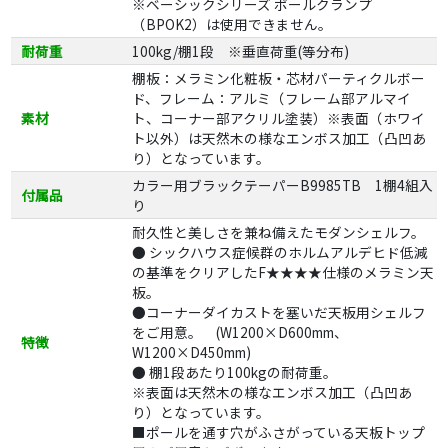
※ベーシックシリーズ ポールクランプ
（BPOK2）は使用できません。
耐荷重
100kg/棚1段 ※垂直荷重(等分布)
棚板：メラミン化粧板・芯材パーティクルボー
ド、フレーム：アルミ（フレーム部アルマイ
素材
ト、コーナー部アクリル塗装）※表面（ホワイ
ト以外）は天然木の様なエンボス加工（凸凹あ
り）となっています。
カラー用ブラックテーパーB9985TB 1棚4組入
付属品
り
耐久性と美しさを兼ね備えたモダンシェルフ。
● シックハウス症候群のホルムアルデヒド低減
の基準をクリアしたF★★★★仕様のメラミン天
板。
●コーナーダイカストを塞いだ天板用シェルフ
をご用意。 (W1200×D600mm、
特徴
W1200×D450mm)
● 棚1段あたり100kgの耐荷重。
※表面は天然木の様なエンボス加工（凸凹あ
り）となっています。
■ポールを通す穴がふさがっている天板トップ