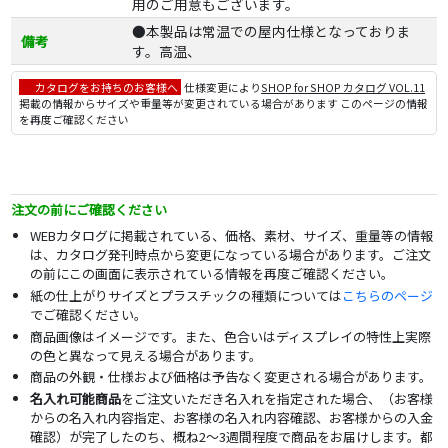
用のご用意もございます。
●本製品は常温での屋内仕様となっておりま
備考
す。高温、
カタログをお持ちのお客様へ
仕様変更により
SHOP for SHOP カタログ VOL.11
掲載の情報からサイズや重量等が変更されている場合があります このページの情報
を再度ご確認ください
注文の前にご確認ください
WEBカタログに掲載されている、価格、素材、サイズ、重量等の情報
は、カタログ発刊時点から変更になっている場合があります。ご注文
の前にこの画面に表示されている情報を再度ご確認ください。
紙の仕上がりサイズとプラスチックの種類については
こちらのページ
でご確認ください。
商品画像はイメージです。また、色合いはディスプレイの特性上実際
の色と異なって見える場合があります。
商品の外観・仕様および価格は予告なく変更される場合があります。
名入れ可能商品
をご注文いただき名入れを指定された場合、（お客様
からの名入れ内容指定、お客様の名入れ内容確認、お客様からの入金
確認）が完了したのち、概ね2～3週間程度で商品をお届けします。都