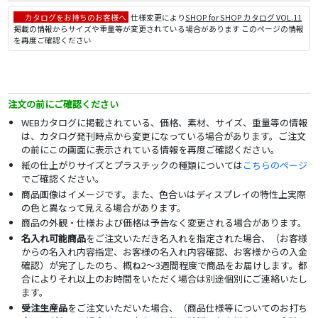
カタログをお持ちのお客様へ
仕様変更により
SHOP for SHOP カタログ VOL.11
掲載の情報からサイズや重量等が変更されている場合があります このページの情報
を再度ご確認ください
注文の前にご確認ください
WEBカタログに掲載されている、価格、素材、サイズ、重量等の情報
は、カタログ発刊時点から変更になっている場合があります。ご注文
の前にこの画面に表示されている情報を再度ご確認ください。
紙の仕上がりサイズとプラスチックの種類については
こちらのページ
でご確認ください。
商品画像はイメージです。また、色合いはディスプレイの特性上実際
の色と異なって見える場合があります。
商品の外観・仕様および価格は予告なく変更される場合があります。
名入れ可能商品
をご注文いただき名入れを指定された場合、（お客様
からの名入れ内容指定、お客様の名入れ内容確認、お客様からの入金
確認）が完了したのち、概ね2～3週間程度で商品をお届けします。都
合によりそれ以上のお時間をいただく場合は別途個別にご連絡いたし
ます。
受注生産品
をご注文いただいた場合、（商品仕様等についてのお打ち