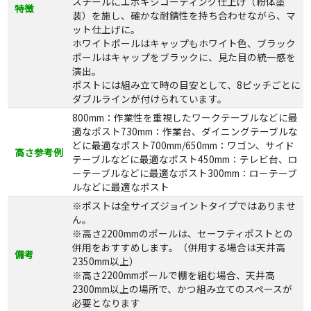
スチールにエポキシコーティング仕上げ（粉体塗
特徴
装）を施し、確かな耐錆性を持ち合わせながら、マ
ット仕上げに。
ホワイトポールはキャップもホワイト色、ブラック
ポールはキャップをブラックに、見た目の統一感を
演出。
ポストには組み立て時の目安として、8ピッチごとに
ダブルラインが付けられています。
800mm：作業性を重視したワークテーブルなどに最
適なポスト730mm：作業台、ダイニングテーブルな
どに最適なポスト700mm/650mm：ワゴン、サイド
高さ参考例
テーブルなどに最適なポスト450mm：テレビ台、ロ
ーテーブルなどに最適なポスト300mm：ローテーブ
ルなどに最適なポスト
※ポストは全サイズジョイントタイプではありませ
ん。
※高さ2200mmのポールは、セーフティポストとの
併用をおすすめします。（併用する場合は天井高
備考
2350mm以上）
※高さ2200mmポールで棚を組む場合、天井高
2300mm以上の場所で、かつ組み立てのスペースが
必要となります