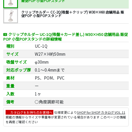
販促POP 小型POPスタンド
クリップホルダー CC-2Q(吸盤＋クリップ) W30×H60 店舗用品 販
促POP 小型POPスタンド
クリップホルダー UC-1Q(吸盤＋カード差し) W30×H50 店舗用品 販促
POP 小型POPスタンドの詳細情報
種別
UC-1Q
サイズ
W27×H約50mm
吸盤サイズ
φ30mm
対応ポップ厚
0.1～0.4mmまで
素材
PS、POM、PVC
重量
ー
入数
1ヶ
備考
○角度調節可能
カタログをお持ちのお客様へ
仕様変更により
SHOP for SHOP カタログ VOL.11
掲載の情報からサイズや重量等が変更されている場合があります このページの情報
を再度ご確認ください