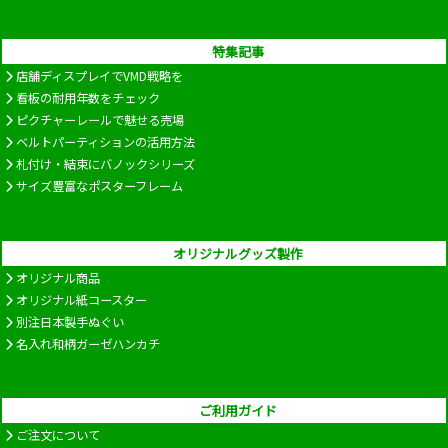
特集記事
店舗ディスプレイでVMD戦略を
看板の耐用年数をチェック
ピクチャーレールで魅せる売場
ベルトパーティションの活用方法
札付け・結束にバノックシリーズ
サイズ豊富なポスターフレーム
オリジナルグッズ製作
オリジナル商品
オリジナル紙コースター
別注日本製手ぬぐい
名入れ和柄ガーゼハンカチ
ご利用ガイド
ご注文について