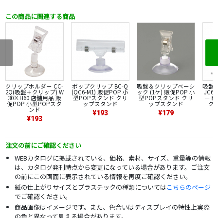
この商品に関連する商品
クリップホルダー CC-
ポップクリップ BC-Q
吸盤＆クリップベーシ
吸盤カ
2Q(吸盤＋クリップ) W
(QC6-M1) 販促POP 小
ック (1ケ) 販促POP 小
JC6-
30×H60 店舗用品 販
型POPスタンド クリ
型POPスタンド クリ
ード
促POP 小型POPスタ
ップスタンド
ップスタンド
ク
ンド
¥193
¥179
¥193
注文の前にご確認ください
WEBカタログに掲載されている、価格、素材、サイズ、重量等の情報
は、カタログ発刊時点から変更になっている場合があります。ご注文
の前にこの画面に表示されている情報を再度ご確認ください。
紙の仕上がりサイズとプラスチックの種類については
こちらのページ
でご確認ください。
商品画像はイメージです。また、色合いはディスプレイの特性上実際
の色と異なって見える場合があります。