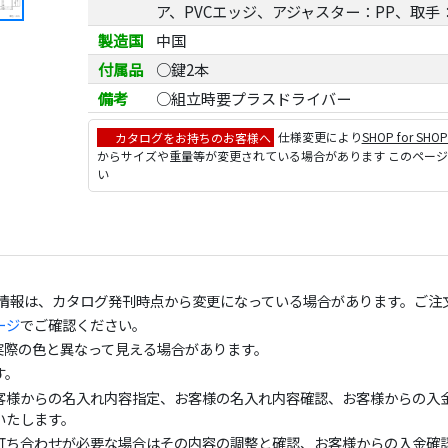
ア、PVCエッジ、アジャスター：PP、取手
製造国
中国
付属品
○鍵2本
備考
○組立時要プラスドライバー
カタログをお持ちのお客様へ
仕様変更により
SHOP for SHO
からサイズや重量等が変更されている場合があります このペー
い
の情報は、カタログ発刊時点から変更になっている場合があります。ご注
ージ
でご確認ください。
実際の色と異なって見える場合があります。
す。
客様からの名入れ内容指定、お客様の名入れ内容確認、お客様からの入金
いたします。
打ち合わせが必要な場合はその内容の調整と確認、お客様からの入金確認