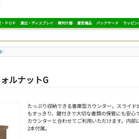
促・ＰＯＰ
演出・ディスプレイ
陳列什器
運営備品
バックヤード
ラッピン
ド
ウォルナットG
たっぷり収納できる書庫型カウンター。スライド
もすっきり、鍵付きで大切な書類の保管にも安心で
カウンターと合わせてご利用いただけます。内部
2本付属。