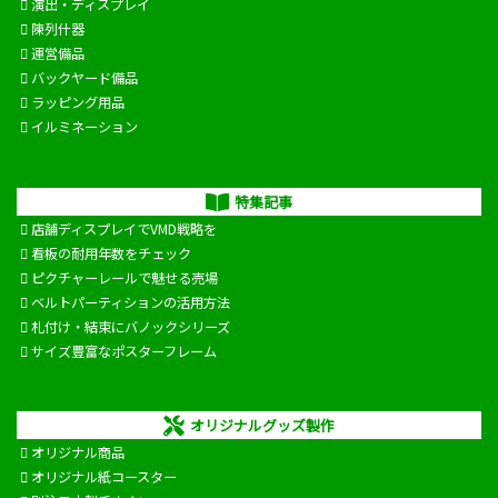
演出・ディスプレイ
陳列什器
運営備品
バックヤード備品
ラッピング用品
イルミネーション
特集記事
店舗ディスプレイでVMD戦略を
看板の耐用年数をチェック
ピクチャーレールで魅せる売場
ベルトパーティションの活用方法
札付け・結束にバノックシリーズ
サイズ豊富なポスターフレーム
オリジナルグッズ製作
オリジナル商品
オリジナル紙コースター