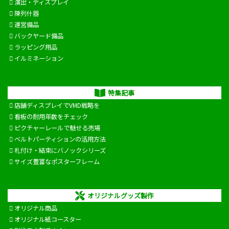
演出・ディスプレイ
陳列什器
運営備品
バックヤード備品
ラッピング用品
イルミネーション
特集記事
店舗ディスプレイでVMD戦略を
看板の耐用年数をチェック
ピクチャーレールで魅せる売場
ベルトパーティションの活用方法
札付け・結束にバノックシリーズ
サイズ豊富なポスターフレーム
オリジナルグッズ製作
オリジナル商品
オリジナル紙コースター