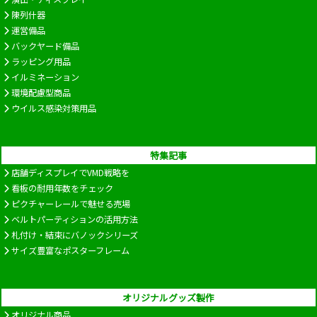
陳列什器
運営備品
バックヤード備品
ラッピング用品
イルミネーション
環境配慮型商品
ウイルス感染対策用品
特集記事
店舗ディスプレイでVMD戦略を
看板の耐用年数をチェック
ピクチャーレールで魅せる売場
ベルトパーティションの活用方法
札付け・結束にバノックシリーズ
サイズ豊富なポスターフレーム
オリジナルグッズ製作
オリジナル商品