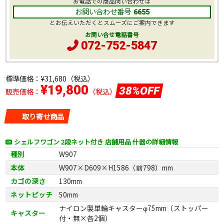
お電話での商品問い合わせは
お問い合わせ番号
6655
とお伝えいただくとスムーズにご案内できます
お問い合せ電話番号
072-752-5847
標準価格：
¥31,680
（税込）
¥19,800
38%OFF
販売価格：
（税込）
取り寄せ商品
シェルフワゴン 2段ネット付き 店舗用品 什器の詳細情報
種別
W907
本体
W907×D609×H1586（前798）mm
カゴの深さ
130mm
ネットピッチ
50mm
ナイロン製単輪キャスターφ75mm（ストッパー
キャスター
付・無×各2個）