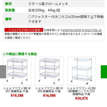
素材
スチール製クロームメッキ
耐荷重
全体200kg、40kg/段
○アジャスター付き○カゴは25mm間隔で上下移動
備考
できます
カタログをお持ちのお客様へ
仕様変更により
SHOP for SHOP カタログ VOL.11
掲載の情報からサイズや重量等が変更されている場合があります このページの情報
を再度ご確認ください
この商品に関連する商品
シェルフワゴン3段 W
シェルフワゴン3段 W
シェルフワゴン H1280
907 店舗用品 什器
609 店舗用品 什器
2段展開ハーフカゴ付
店舗用品 什器
¥19,388
¥16,088
¥20,075