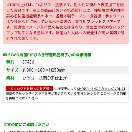
※EXP仕上げは、EXポリマー塗装です。耐久性に優れた表面加工を施
した製品です。※この商品における抗菌塗料とは、住環境の快適性を
高める抗菌機能製品の中で、各種木製テーブル・食器棚・手すり・お
よび食器などに適している木材塗装の上塗り用フラットクリアーで
す。快適性イメージ先行型の製品とは異なり、衛生面の強力なバック
アップ製品となる塗料です。抗菌力と人体への安全性が高い薬剤で設
計されております。
57456 抗菌EXPひのき特選風呂椅子小の詳細情報
種別
57456
サイズ
約300×180×H250mm
素材
ひのき 抗菌EXP仕上げ
カタログをお持ちのお客様へ
仕様変更により
SHOP for SHOP カタログ VOL.11
掲載の情報からサイズや重量等が変更されている場合があります このページの情報
を再度ご確認ください
注文の前にご確認ください