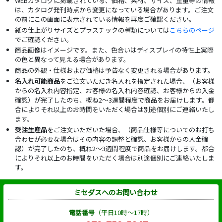
WEBカタログに掲載されている、価格、素材、サイズ、重量等の情報
は、カタログ発刊時点から変更になっている場合があります。ご注文
の前にこの画面に表示されている情報を再度ご確認ください。
紙の仕上がりサイズとプラスチックの種類については
こちらのページ
でご確認ください。
商品画像はイメージです。また、色合いはディスプレイの特性上実際
の色と異なって見える場合があります。
商品の外観・仕様および価格は予告なく変更される場合があります。
名入れ可能商品
をご注文いただき名入れを指定された場合、（お客様
からの名入れ内容指定、お客様の名入れ内容確認、お客様からの入金
確認）が完了したのち、概ね2～3週間程度で商品をお届けします。都
合によりそれ以上のお時間をいただく場合は別途個別にご連絡いたし
ます。
受注生産品
をご注文いただいた場合、（商品仕様等についてのお打ち
合わせが必要な場合はその内容の調整と確認、お客様からの入金確
認）が完了したのち、概ね2～3週間程度で商品をお届けします。都合
によりそれ以上のお時間をいただく場合は別途個別にご連絡いたしま
す。
ミセダスへのお問い合わせ
電話番号
（平日10時～17時）