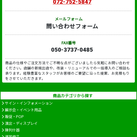
072-752-5847
メールフォーム
問い合わせフォーム
FAX番号
050-3737-0485
商品の仕様やご注文方法でご不明な点がございましたら気軽にお問い合わせ
ください。店舗の新規出店や、改装・リニューアルでの一括導入のご相談も
承ります。経験豊富なスタッフがお客様のご要望に沿った提案、お見積もり
をさせていただきます。
商品カテゴリから探す
サイン・インフォメーション
展示会・イベント用品
販促・POP
演出・ディスプレイ
陳列什器
運営備品