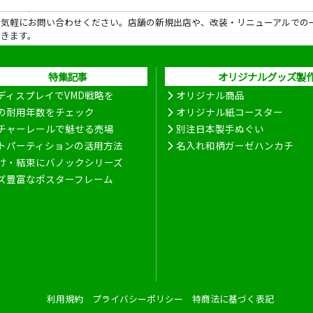
ら気軽にお問い合わせください。店舗の新規出店や、改装・リニューアルでの
だきます。
特集記事
オリジナルグッズ製
ディスプレイでVMD戦略を
オリジナル商品
の耐用年数をチェック
オリジナル紙コースター
チャーレールで魅せる売場
別注日本製手ぬぐい
トパーティションの活用方法
名入れ和柄ガーゼハンカチ
け・結束にバノックシリーズ
ズ豊富なポスターフレーム
利用規約
プライバシーポリシー
特商法に基づく表記