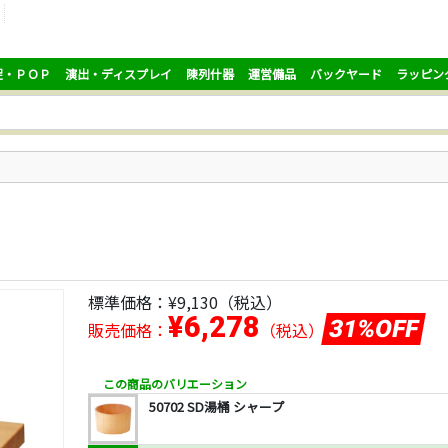
促・ＰＯＰ
演出・ディスプレイ
陳列什器
運営備品
バックヤード
ラッピン
標準価格：
¥9,130
（税込）
¥6,278
31%OFF
販売価格：
（税込）
この商品のバリエーション
50702 SD湯桶 シャープ