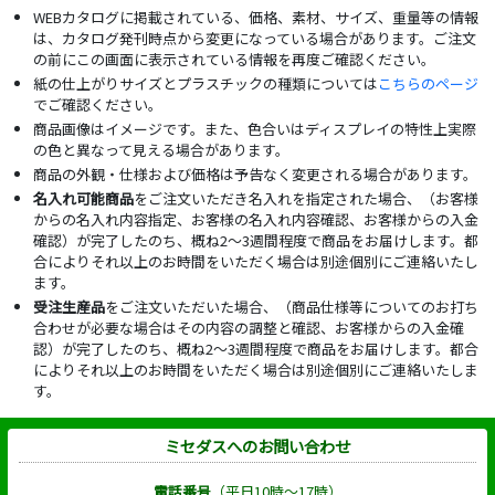
WEBカタログに掲載されている、価格、素材、サイズ、重量等の情報
は、カタログ発刊時点から変更になっている場合があります。ご注文
の前にこの画面に表示されている情報を再度ご確認ください。
紙の仕上がりサイズとプラスチックの種類については
こちらのページ
でご確認ください。
商品画像はイメージです。また、色合いはディスプレイの特性上実際
の色と異なって見える場合があります。
商品の外観・仕様および価格は予告なく変更される場合があります。
名入れ可能商品
をご注文いただき名入れを指定された場合、（お客様
からの名入れ内容指定、お客様の名入れ内容確認、お客様からの入金
確認）が完了したのち、概ね2～3週間程度で商品をお届けします。都
合によりそれ以上のお時間をいただく場合は別途個別にご連絡いたし
ます。
受注生産品
をご注文いただいた場合、（商品仕様等についてのお打ち
合わせが必要な場合はその内容の調整と確認、お客様からの入金確
認）が完了したのち、概ね2～3週間程度で商品をお届けします。都合
によりそれ以上のお時間をいただく場合は別途個別にご連絡いたしま
す。
ミセダスへのお問い合わせ
電話番号
（平日10時～17時）