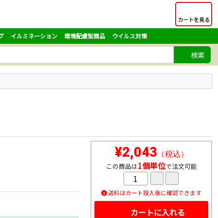
カートを見る
グ
イルミネーション
環境配慮型商品
ウイルス対策
検索
¥2,043
（税込）
1個単位
この商品は
で注文可能
送料はカート投入後に確認できます
カートに入れる