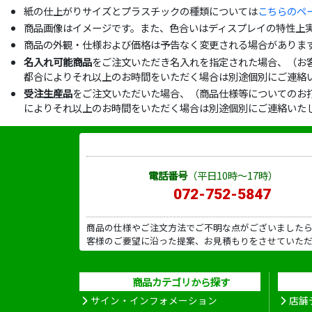
紙の仕上がりサイズとプラスチックの種類については
こちらのペ
商品画像はイメージです。また、色合いはディスプレイの特性上
商品の外観・仕様および価格は予告なく変更される場合がありま
名入れ可能商品
をご注文いただき名入れを指定された場合、（お
都合によりそれ以上のお時間をいただく場合は別途個別にご連絡
受注生産品
をご注文いただいた場合、（商品仕様等についてのお
によりそれ以上のお時間をいただく場合は別途個別にご連絡いた
電話番号
（平日10時～17時）
072-752-5847
商品の仕様やご注文方法でご不明な点がございました
客様のご要望に沿った提案、お見積もりをさせていた
商品カテゴリから探す
サイン・インフォメーション
店舗