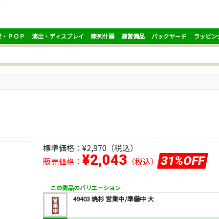
促・ＰＯＰ
演出・ディスプレイ
陳列什器
運営備品
バックヤード
ラッピン
標準価格：
¥2,970
（税込）
¥2,043
31%OFF
販売価格：
（税込）
この商品のバリエーション
49403 焼杉 営業中/準備中 大