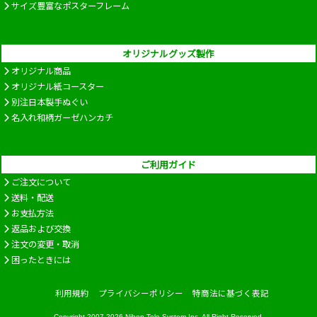
サイズ豊富なポスターフレーム
オリジナルグッズ製作
オリジナル商品
オリジナル紙コースター
別注日本製手ぬぐい
名入れ和柄ガーゼハンカチ
ご利用ガイド
ご注文について
送料・配送
お支払方法
返品および交換
注文の変更・取消
困ったときには
利用規約
プライバシーポリシー
特商法に基づく表記
Copyright 2007-2026
Nihon Tele System Inc.
All Right Reserved.