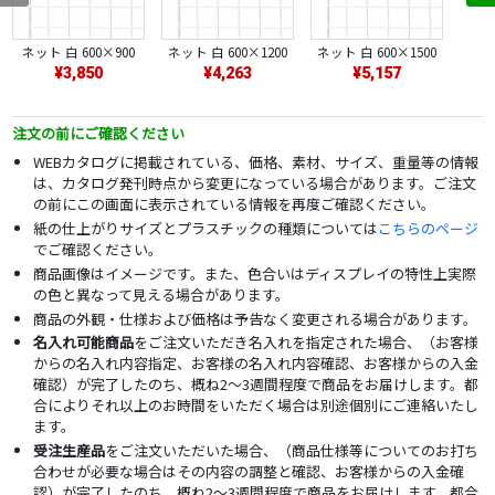
ネット 白 600×900
ネット 白 600×1200
ネット 白 600×1500
¥3,850
¥4,263
¥5,157
注文の前にご確認ください
WEBカタログに掲載されている、価格、素材、サイズ、重量等の情報
は、カタログ発刊時点から変更になっている場合があります。ご注文
の前にこの画面に表示されている情報を再度ご確認ください。
紙の仕上がりサイズとプラスチックの種類については
こちらのページ
でご確認ください。
商品画像はイメージです。また、色合いはディスプレイの特性上実際
の色と異なって見える場合があります。
商品の外観・仕様および価格は予告なく変更される場合があります。
名入れ可能商品
をご注文いただき名入れを指定された場合、（お客様
からの名入れ内容指定、お客様の名入れ内容確認、お客様からの入金
確認）が完了したのち、概ね2～3週間程度で商品をお届けします。都
合によりそれ以上のお時間をいただく場合は別途個別にご連絡いたし
ます。
受注生産品
をご注文いただいた場合、（商品仕様等についてのお打ち
合わせが必要な場合はその内容の調整と確認、お客様からの入金確
認）が完了したのち、概ね2～3週間程度で商品をお届けします。都合