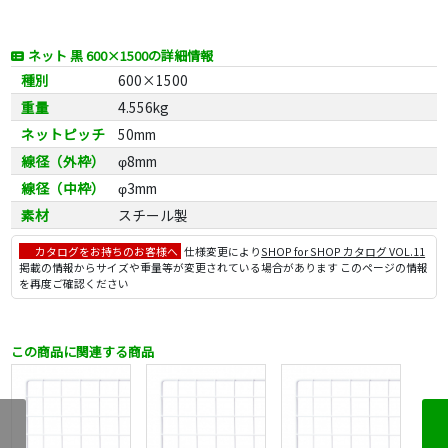
ネット 黒 600×1500の詳細情報
種別
600×1500
重量
4.556kg
ネットピッチ
50mm
線径（外枠）
φ8mm
線径（中枠）
φ3mm
素材
スチール製
カタログをお持ちのお客様へ
仕様変更により
SHOP for SHOP カタログ VOL.11
掲載の情報からサイズや重量等が変更されている場合があります このページの情報
を再度ご確認ください
この商品に関連する商品