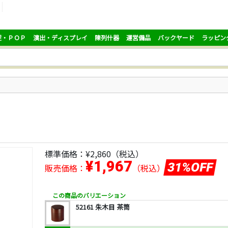
促・ＰＯＰ
演出・ディスプレイ
陳列什器
運営備品
バックヤード
ラッピン
標準価格：
¥2,860
（税込）
¥1,967
31%OFF
販売価格：
（税込）
この商品のバリエーション
52161 朱木目 茶筒