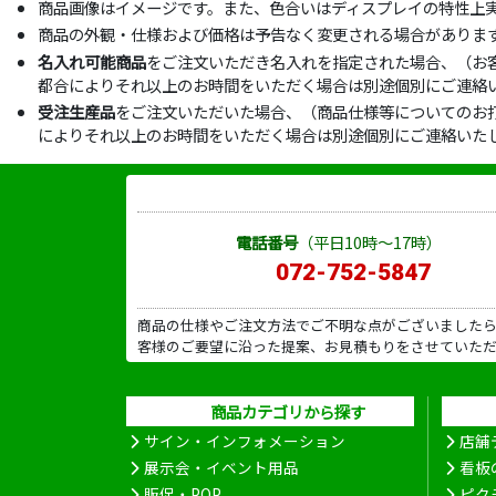
商品画像はイメージです。また、色合いはディスプレイの特性上
商品の外観・仕様および価格は予告なく変更される場合がありま
名入れ可能商品
をご注文いただき名入れを指定された場合、（お
都合によりそれ以上のお時間をいただく場合は別途個別にご連絡
受注生産品
をご注文いただいた場合、（商品仕様等についてのお
によりそれ以上のお時間をいただく場合は別途個別にご連絡いた
電話番号
（平日10時～17時）
072-752-5847
商品の仕様やご注文方法でご不明な点がございました
客様のご要望に沿った提案、お見積もりをさせていた
商品カテゴリから探す
サイン・インフォメーション
店舗
展示会・イベント用品
看板
販促・POP
ピク