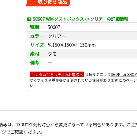
取り寄せ商品
50607 WMダストボックス 小 クリアーの詳細情報
種別
50607
カラー
クリアー
サイズ
約150×150×H150mm
素材
タモ
備考
ー
カタログをお持ちのお客様へ
仕様変更により
SHOP for SHO
からサイズや重量等が変更されている場合があります このペー
い
の情報は、カタログ発刊時点から変更になっている場合があります。ご注
ージ
でご確認ください。