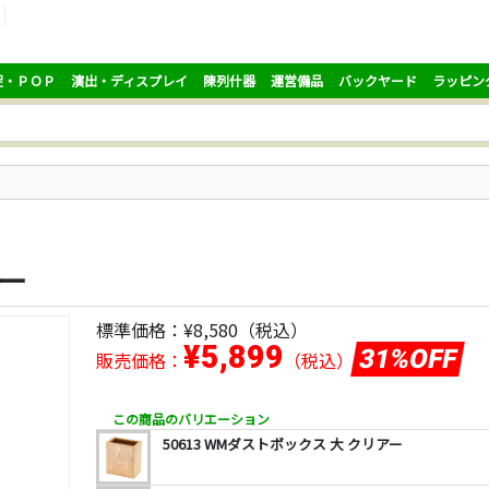
促・ＰＯＰ
演出・ディスプレイ
陳列什器
運営備品
バックヤード
ラッピン
アー
標準価格：
¥8,580
（税込）
¥5,899
31%OFF
販売価格：
（税込）
この商品のバリエーション
50613 WMダストボックス 大 クリアー