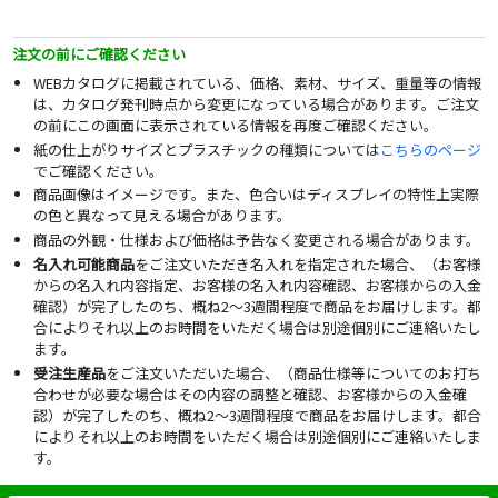
注文の前にご確認ください
WEBカタログに掲載されている、価格、素材、サイズ、重量等の情報
は、カタログ発刊時点から変更になっている場合があります。ご注文
の前にこの画面に表示されている情報を再度ご確認ください。
紙の仕上がりサイズとプラスチックの種類については
こちらのページ
でご確認ください。
商品画像はイメージです。また、色合いはディスプレイの特性上実際
の色と異なって見える場合があります。
商品の外観・仕様および価格は予告なく変更される場合があります。
名入れ可能商品
をご注文いただき名入れを指定された場合、（お客様
からの名入れ内容指定、お客様の名入れ内容確認、お客様からの入金
確認）が完了したのち、概ね2～3週間程度で商品をお届けします。都
合によりそれ以上のお時間をいただく場合は別途個別にご連絡いたし
ます。
受注生産品
をご注文いただいた場合、（商品仕様等についてのお打ち
合わせが必要な場合はその内容の調整と確認、お客様からの入金確
認）が完了したのち、概ね2～3週間程度で商品をお届けします。都合
によりそれ以上のお時間をいただく場合は別途個別にご連絡いたしま
す。