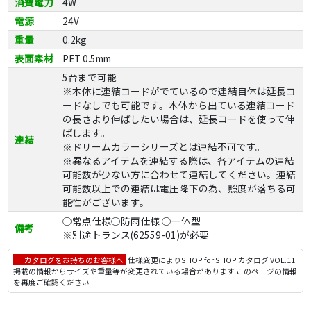
消費電力
4W
電源
24V
重量
0.2kg
表面素材
PET 0.5mm
5台まで可能
※本体に連結コードがでているので連結自体は延長コ
ードなしでも可能です。本体から出ている連結コード
の長さより伸ばしたい場合は、延長コードを使って伸
ばします。
連結
※ドリームカラーシリーズとは連結不可です。
※異なるアイテムを連結する際は、各アイテムの連結
可能数が少ない方に合わせて連結してください。連結
可能数以上での連結は電圧降下の為、照度が落ちる可
能性がございます。
○常点仕様○防雨仕様 ○一体型
備考
※別途トランス(62559-01)が必要
カタログをお持ちのお客様へ
仕様変更により
SHOP for SHOP カタログ VOL.11
掲載の情報からサイズや重量等が変更されている場合があります このページの情報
を再度ご確認ください