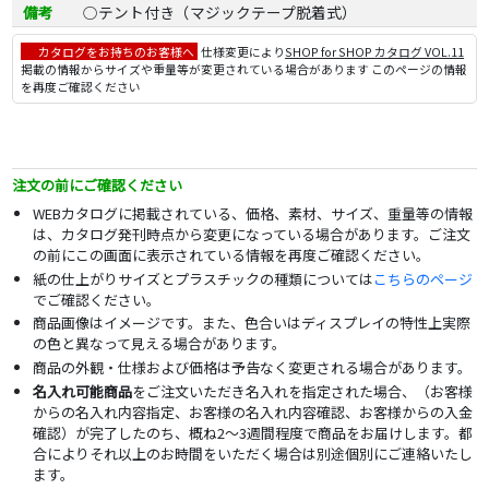
備考
○テント付き（マジックテープ脱着式）
カタログをお持ちのお客様へ
仕様変更により
SHOP for SHOP カタログ VOL.11
掲載の情報からサイズや重量等が変更されている場合があります このページの情報
を再度ご確認ください
注文の前にご確認ください
WEBカタログに掲載されている、価格、素材、サイズ、重量等の情報
は、カタログ発刊時点から変更になっている場合があります。ご注文
の前にこの画面に表示されている情報を再度ご確認ください。
紙の仕上がりサイズとプラスチックの種類については
こちらのページ
でご確認ください。
商品画像はイメージです。また、色合いはディスプレイの特性上実際
の色と異なって見える場合があります。
商品の外観・仕様および価格は予告なく変更される場合があります。
名入れ可能商品
をご注文いただき名入れを指定された場合、（お客様
からの名入れ内容指定、お客様の名入れ内容確認、お客様からの入金
確認）が完了したのち、概ね2～3週間程度で商品をお届けします。都
合によりそれ以上のお時間をいただく場合は別途個別にご連絡いたし
ます。