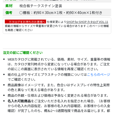
素材
桧合板チークステイン塗装
備考
○棚板：約90×30cm×1枚・約90×40cm×1枚付き
カタログをお持ちのお客様へ
仕様変更により
SHOP for SHOP カタログ VOL.11
掲載の情報からサイズや重量等が変更されている場合があります このページの情報
を再度ご確認ください
注文の前にご確認ください
WEBカタログに掲載されている、価格、素材、サイズ、重量等の情報
は、カタログ発刊時点から変更になっている場合があります。ご注文
の前にこの画面に表示されている情報を再度ご確認ください。
紙の仕上がりサイズとプラスチックの種類については
こちらのページ
でご確認ください。
商品画像はイメージです。また、色合いはディスプレイの特性上実際
の色と異なって見える場合があります。
商品の外観・仕様および価格は予告なく変更される場合があります。
名入れ可能商品
をご注文いただき名入れを指定された場合、（お客様
からの名入れ内容指定、お客様の名入れ内容確認、お客様からの入金
確認）が完了したのち、概ね2～3週間程度で商品をお届けします。都