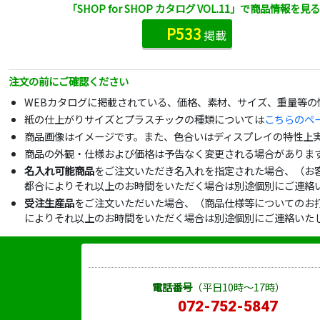
「SHOP for SHOP カタログ VOL.11」で商品情報を見る
P533
掲載
注文の前にご確認ください
WEBカタログに掲載されている、価格、素材、サイズ、重量等
紙の仕上がりサイズとプラスチックの種類については
こちらのペ
商品画像はイメージです。また、色合いはディスプレイの特性上
商品の外観・仕様および価格は予告なく変更される場合がありま
名入れ可能商品
をご注文いただき名入れを指定された場合、（お
都合によりそれ以上のお時間をいただく場合は別途個別にご連絡
受注生産品
をご注文いただいた場合、（商品仕様等についてのお
によりそれ以上のお時間をいただく場合は別途個別にご連絡いた
電話番号
（平日10時～17時）
072-752-5847