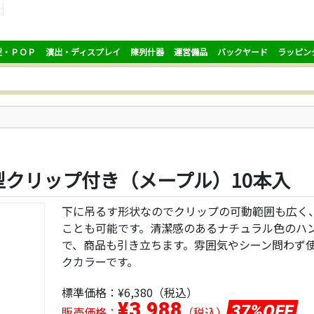
促・ＰＯＰ
演出・ディスプレイ
陳列什器
運営備品
バックヤード
ラッピン
型クリップ付き（メープル）10本入
下に吊るす形状なのでクリップの可動範囲も広く
ことも可能です。清潔感のあるナチュラル色のハ
で、商品も引き立ちます。雰囲気やシーン問わず
クカラーです。
標準価格：
¥6,380
（税込）
¥3,988
37%OFF
販売価格：
（税込）