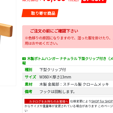
取り寄せ商品
ご注文の前にご確認下さい
※色移りの原因になりますので、湿った服を掛けたり、
用はおやめください。
木製ボトムハンガー ナチュラル 下型クリップ付き（メ
報
種別
下型クリップ付
サイズ
W360×厚さ13mm
素材
木製 金属部：スチール製 クロームメッキ
備考
フックは回転します。
カタログをお持ちのお客様へ
仕様変更により
SHOP for SHO
からサイズや重量等が変更されている場合があります このペー
い