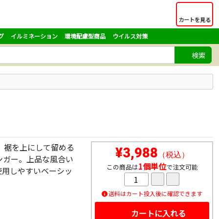
カートを見る
グ
イルミネーション
環境配慮型商品
ウイルス対策
検索
、裾を上にして留める
¥3,988
（税込）
ンガー。上品な風合い
1個単位
この商品は
で注文可能
使用しやすいベーシッ
送料はカート投入後に確認できます
カートに入れる