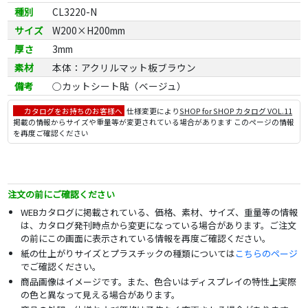
種別
CL3220-N
サイズ
W200×H200mm
厚さ
3mm
素材
本体：アクリルマット板ブラウン
備考
○カットシート貼（ベージュ）
カタログをお持ちのお客様へ
仕様変更により
SHOP for SHOP カタログ VOL.11
掲載の情報からサイズや重量等が変更されている場合があります このページの情報
を再度ご確認ください
注文の前にご確認ください
WEBカタログに掲載されている、価格、素材、サイズ、重量等の情報
は、カタログ発刊時点から変更になっている場合があります。ご注文
の前にこの画面に表示されている情報を再度ご確認ください。
紙の仕上がりサイズとプラスチックの種類については
こちらのページ
でご確認ください。
商品画像はイメージです。また、色合いはディスプレイの特性上実際
の色と異なって見える場合があります。