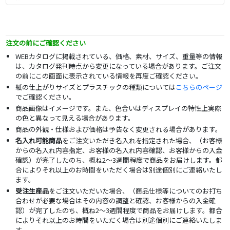
注文の前にご確認ください
WEBカタログに掲載されている、価格、素材、サイズ、重量等の情報
は、カタログ発刊時点から変更になっている場合があります。ご注文
の前にこの画面に表示されている情報を再度ご確認ください。
紙の仕上がりサイズとプラスチックの種類については
こちらのページ
でご確認ください。
商品画像はイメージです。また、色合いはディスプレイの特性上実際
の色と異なって見える場合があります。
商品の外観・仕様および価格は予告なく変更される場合があります。
名入れ可能商品
をご注文いただき名入れを指定された場合、（お客様
からの名入れ内容指定、お客様の名入れ内容確認、お客様からの入金
確認）が完了したのち、概ね2～3週間程度で商品をお届けします。都
合によりそれ以上のお時間をいただく場合は別途個別にご連絡いたし
ます。
受注生産品
をご注文いただいた場合、（商品仕様等についてのお打ち
合わせが必要な場合はその内容の調整と確認、お客様からの入金確
認）が完了したのち、概ね2～3週間程度で商品をお届けします。都合
によりそれ以上のお時間をいただく場合は別途個別にご連絡いたしま
す。