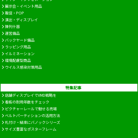
展示会・イベント用品
販促・POP
演出・ディスプレイ
陳列什器
運営備品
バックヤード備品
ラッピング用品
イルミネーション
環境配慮型商品
ウイルス感染対策用品
特集記事
店舗ディスプレイでVMD戦略を
看板の耐用年数をチェック
ピクチャーレールで魅せる売場
ベルトパーティションの活用方法
札付け・結束にバノックシリーズ
サイズ豊富なポスターフレーム