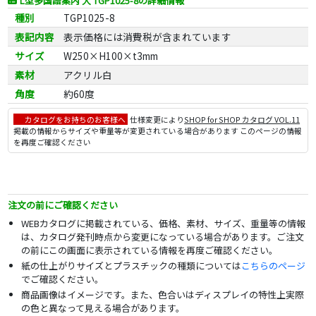
L型多国語案内 大 TGP1025-8の詳細情報
種別
TGP1025-8
表記内容
表示価格には消費税が含まれています
サイズ
W250×H100×t3mm
素材
アクリル白
角度
約60度
カタログをお持ちのお客様へ
仕様変更により
SHOP for SHOP カタログ VOL.11
掲載の情報からサイズや重量等が変更されている場合があります このページの情報
を再度ご確認ください
注文の前にご確認ください
WEBカタログに掲載されている、価格、素材、サイズ、重量等の情報
は、カタログ発刊時点から変更になっている場合があります。ご注文
の前にこの画面に表示されている情報を再度ご確認ください。
紙の仕上がりサイズとプラスチックの種類については
こちらのページ
でご確認ください。
商品画像はイメージです。また、色合いはディスプレイの特性上実際
の色と異なって見える場合があります。