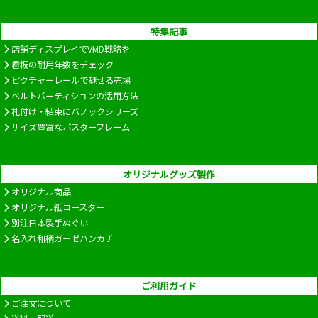
特集記事
店舗ディスプレイでVMD戦略を
看板の耐用年数をチェック
ピクチャーレールで魅せる売場
ベルトパーティションの活用方法
札付け・結束にバノックシリーズ
サイズ豊富なポスターフレーム
オリジナルグッズ製作
オリジナル商品
オリジナル紙コースター
別注日本製手ぬぐい
名入れ和柄ガーゼハンカチ
ご利用ガイド
ご注文について