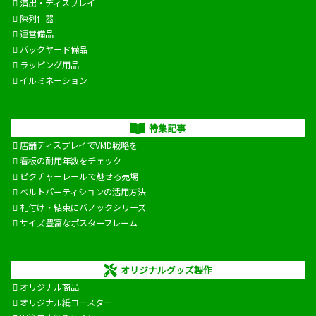
演出・ディスプレイ
陳列什器
運営備品
バックヤード備品
ラッピング用品
イルミネーション
特集記事
店舗ディスプレイでVMD戦略を
看板の耐用年数をチェック
ピクチャーレールで魅せる売場
ベルトパーティションの活用方法
札付け・結束にバノックシリーズ
サイズ豊富なポスターフレーム
オリジナルグッズ製作
オリジナル商品
オリジナル紙コースター