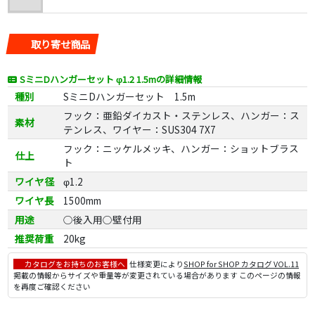
取り寄せ商品
SミニDハンガーセット φ1.2 1.5mの詳細情報
種別
SミニDハンガーセット 1.5m
フック：亜鉛ダイカスト・ステンレス、ハンガー：ス
素材
テンレス、ワイヤー：SUS304 7X7
フック：ニッケルメッキ、ハンガー：ショットブラス
仕上
ト
ワイヤ径
φ1.2
ワイヤ長
1500mm
用途
○後入用○壁付用
推奨荷重
20kg
カタログをお持ちのお客様へ
仕様変更により
SHOP for SHOP カタログ VOL.11
掲載の情報からサイズや重量等が変更されている場合があります このページの情報
を再度ご確認ください