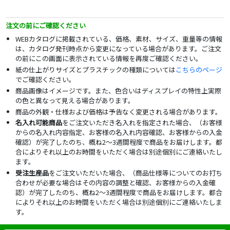
注文の前にご確認ください
WEBカタログに掲載されている、価格、素材、サイズ、重量等の情報
は、カタログ発刊時点から変更になっている場合があります。ご注文
の前にこの画面に表示されている情報を再度ご確認ください。
紙の仕上がりサイズとプラスチックの種類については
こちらのページ
でご確認ください。
商品画像はイメージです。また、色合いはディスプレイの特性上実際
の色と異なって見える場合があります。
商品の外観・仕様および価格は予告なく変更される場合があります。
名入れ可能商品
をご注文いただき名入れを指定された場合、（お客様
からの名入れ内容指定、お客様の名入れ内容確認、お客様からの入金
確認）が完了したのち、概ね2～3週間程度で商品をお届けします。都
合によりそれ以上のお時間をいただく場合は別途個別にご連絡いたし
ます。
受注生産品
をご注文いただいた場合、（商品仕様等についてのお打ち
合わせが必要な場合はその内容の調整と確認、お客様からの入金確
認）が完了したのち、概ね2～3週間程度で商品をお届けします。都合
によりそれ以上のお時間をいただく場合は別途個別にご連絡いたしま
す。