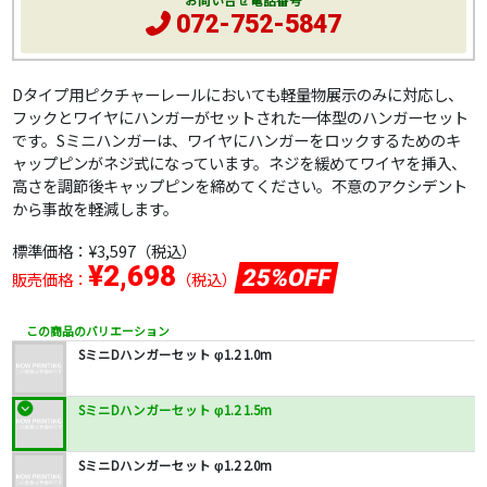
お問い合せ電話番号
072-752-5847
Dタイプ用ピクチャーレールにおいても軽量物展示のみに対応し、
フックとワイヤにハンガーがセットされた一体型のハンガーセット
です。Sミニハンガーは、ワイヤにハンガーをロックするためのキ
ャップピンがネジ式になっています。ネジを緩めてワイヤを挿入、
高さを調節後キャップピンを締めてください。不意のアクシデント
から事故を軽減します。
標準価格：
¥3,597
（税込）
¥2,698
25%OFF
販売価格：
（税込）
この商品のバリエーション
SミニDハンガーセット φ1.2 1.0m
SミニDハンガーセット φ1.2 1.5m
SミニDハンガーセット φ1.2 2.0m