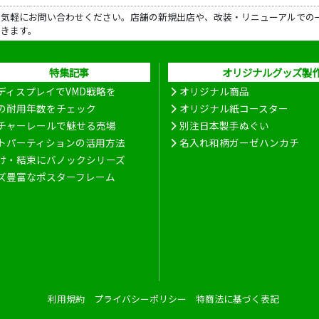
ら気軽にお問い合わせください。店舗の新規出店や、改装・リニューアルでの
だきます。
特集記事
オリジナルグッズ製
ディスプレイでVMD戦略を
オリジナル商品
の耐用年数をチェック
オリジナル紙コースター
チャーレールで魅せる売場
別注日本製手ぬぐい
トパーティションの活用方法
名入れ和柄ガーゼハンカチ
け・結束にバノックシリーズ
ズ豊富なポスターフレーム
利用規約
プライバシーポリシー
特商法に基づく表記