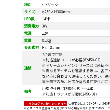
種別
中/ダーク
サイズ
φ250×H300mm
LED数
14球
消費電力
3W
電源
12V
重量
0.2kg
表面素材
PET 0.5mm
7台まで可能
※別途連結コードが必要(62450-02)
※ドリームシャインシリーズとは連結不
連結
※異なるアイテムを連結する際は、各ア
ない方に合わせて連結してください。連
電圧降下の為、照度が落ちる可能性がご
○常点仕様○防雨仕様○一体型
備考
※別途トランスが必要(62450-01)
カタログをお持ちのお客様へ
仕様変更により
SHOP for SHO
からサイズや重量等が変更されている場合があります このペー