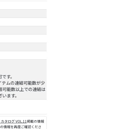
可です。
イテムの連結可能数が少
結可能数以上での連結は
ざいます。
P カタログ VOL.11
掲載の情報
ジの情報を再度ご確認くださ