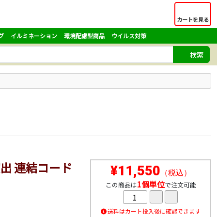
カートを見る
グ
イルミネーション
環境配慮型商品
ウイルス対策
検索
出 連結コード
¥11,550
（税込）
1個単位
この商品は
で注文可能
。
送料はカート投入後に確認できます