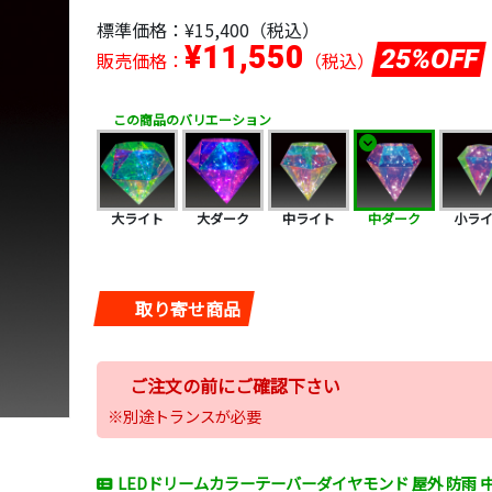
標準価格：
¥15,400
（税込）
¥11,550
25%OFF
販売価格：
（税込）
この商品のバリエーション
大ライト
大ダーク
中ライト
中ダーク
小ラ
取り寄せ商品
ご注文の前にご確認下さい
※別途トランスが必要
LEDドリームカラーテーバーダイヤモンド 屋外 防雨