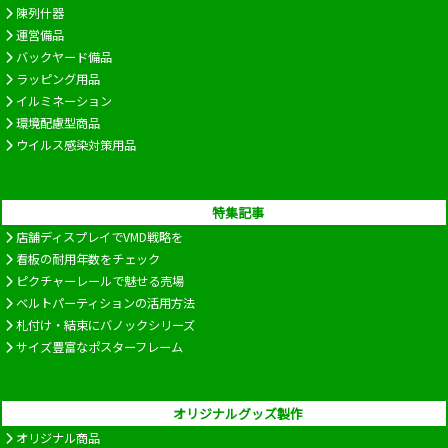
陳列什器
運営備品
バックヤード備品
ラッピング用品
イルミネーション
環境配慮型商品
ウイルス感染対策用品
特集記事
店舗ディスプレイでVMD戦略を
看板の耐用年数をチェック
ピクチャーレールで魅せる売場
ベルトパーティションの活用方法
札付け・結束にバノックシリーズ
サイズ豊富なポスターフレーム
オリジナルグッズ製作
オリジナル商品