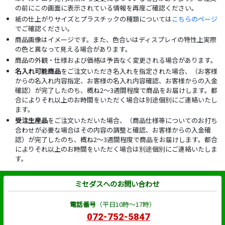
の前にこの画面に表示されている情報を再度ご確認ください。
紙の仕上がりサイズとプラスチックの種類については
こちらのページ
でご確認ください。
商品画像はイメージです。また、色合いはディスプレイの特性上実際
の色と異なって見える場合があります。
商品の外観・仕様および価格は予告なく変更される場合があります。
名入れ可能商品
をご注文いただき名入れを指定された場合、（お客様
からの名入れ内容指定、お客様の名入れ内容確認、お客様からの入金
確認）が完了したのち、概ね2～3週間程度で商品をお届けします。都
合によりそれ以上のお時間をいただく場合は別途個別にご連絡いたし
ます。
受注生産品
をご注文いただいた場合、（商品仕様等についてのお打ち
合わせが必要な場合はその内容の調整と確認、お客様からの入金確
認）が完了したのち、概ね2～3週間程度で商品をお届けします。都合
によりそれ以上のお時間をいただく場合は別途個別にご連絡いたしま
す。
ミセダスへのお問い合わせ
電話番号
（平日10時～17時）
072-752-5847