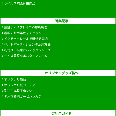
ウイルス感染対策用品
特集記事
店舗ディスプレイでVMD戦略を
看板の耐用年数をチェック
ピクチャーレールで魅せる売場
ベルトパーティションの活用方法
札付け・結束にバノックシリーズ
サイズ豊富なポスターフレーム
オリジナルグッズ製作
オリジナル商品
オリジナル紙コースター
別注日本製手ぬぐい
名入れ和柄ガーゼハンカチ
ご利用ガイド