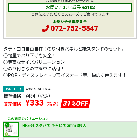
お電話での商品問い合わせは
お問い合わせ番号
62102
とお伝えいただくとスムーズにご案内できます
お問い合せ電話番号
072-752-5847
タテ・ヨコ自由自在！のり付きパネルと紙スタンドのセット。
○軽量で吊り下げも安全！
○豊富なサイズバリエーション！
○のり付きなので簡単に貼付！
○POP・ディスプレイ・プライスカード等、幅広く使えます！
JANコード
4963783411684
標準価格：
¥484
（税込）
¥333
31%OFF
販売価格：
（税込）
この商品のバリエーション
HPS-01 スタパネ キャビネ 3mm 3枚入