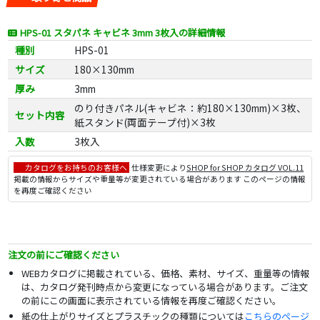
HPS-01 スタパネ キャビネ 3mm 3枚入の詳細情報
種別
HPS-01
サイズ
180×130mm
厚み
3mm
のり付きパネル(キャビネ：約180×130mm)×3枚、
セット内容
紙スタンド(両面テープ付)×3枚
入数
3枚入
カタログをお持ちのお客様へ
仕様変更により
SHOP for SHOP カタログ VOL.11
掲載の情報からサイズや重量等が変更されている場合があります このページの情報
を再度ご確認ください
注文の前にご確認ください
WEBカタログに掲載されている、価格、素材、サイズ、重量等の情報
は、カタログ発刊時点から変更になっている場合があります。ご注文
の前にこの画面に表示されている情報を再度ご確認ください。
紙の仕上がりサイズとプラスチックの種類については
こちらのページ