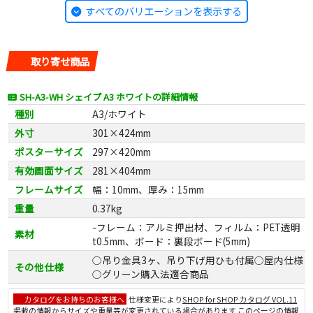
すべてのバリエーションを表示する
取り寄せ商品
SH-A3-WH シェイプ A3 ホワイトの詳細情報
種別
A3/ホワイト
外寸
301×424mm
ポスターサイズ
297×420mm
有効画面サイズ
281×404mm
フレームサイズ
幅：10mm、厚み：15mm
重量
0.37kg
-フレーム：アルミ押出材、フィルム：PET透明
素材
t0.5mm、ボード：裏段ボード(5mm)
○吊り金具3ヶ、吊り下げ用ひも付属○屋内仕様
その他仕様
○グリーン購入法適合商品
カタログをお持ちのお客様へ
仕様変更により
SHOP for SHOP カタログ VOL.11
掲載の情報からサイズや重量等が変更されている場合があります このページの情報