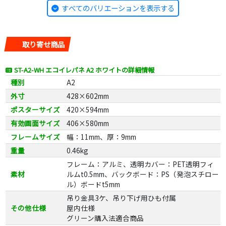
すべてのバリエーションを表示する
取り寄せ商品
ST-A2-WH エコイレパネ A2 ホワイトの詳細情報
種別
A2
外寸
428×602mm
ポスターサイズ
420×594mm
有効画面サイズ
406×580mm
フレームサイズ
幅：11mm、厚：9mm
重量
0.46kg
フレーム：アルミ、透明カバー：PET透明フィ
素材
ルムt0.5mm、バックボード：PS（発泡スチロー
ル）ボードt5mm
吊り金具3ケ、吊り下げ用ひも付属
その他仕様
屋内仕様
グリーン購入法適合商品