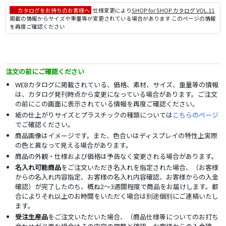
カタログをお持ちのお客様へ
仕様変更により
SHOP for SHOP カタログ VOL.11
掲載の情報からサイズや重量等が変更されている場合があります このページの情報
を再度ご確認ください
注文の前にご確認ください
WEBカタログに掲載されている、価格、素材、サイズ、重量等の情報
は、カタログ発刊時点から変更になっている場合があります。ご注文
の前にこの画面に表示されている情報を再度ご確認ください。
紙の仕上がりサイズとプラスチックの種類については
こちらのページ
でご確認ください。
商品画像はイメージです。また、色合いはディスプレイの特性上実際
の色と異なって見える場合があります。
商品の外観・仕様および価格は予告なく変更される場合があります。
名入れ可能商品
をご注文いただき名入れを指定された場合、（お客様
からの名入れ内容指定、お客様の名入れ内容確認、お客様からの入金
確認）が完了したのち、概ね2～3週間程度で商品をお届けします。都
合によりそれ以上のお時間をいただく場合は別途個別にご連絡いたし
ます。
受注生産品
をご注文いただいた場合、（商品仕様等についてのお打ち