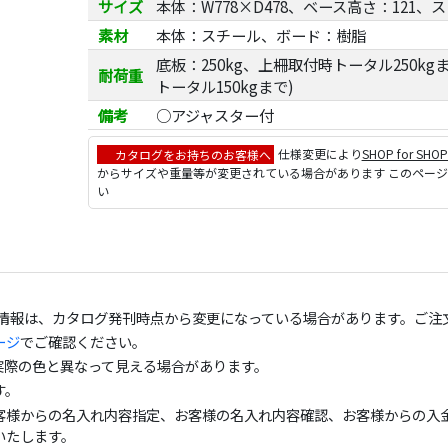
サイズ
本体：W778×D478、ベース高さ：121、
素材
本体：スチール、ボード：樹脂
底板：250kg、上柵取付時トータル250k
耐荷重
トータル150kgまで)
備考
○アジャスター付
カタログをお持ちのお客様へ
仕様変更により
SHOP for SHO
からサイズや重量等が変更されている場合があります このペー
い
の情報は、カタログ発刊時点から変更になっている場合があります。ご注
ージ
でご確認ください。
実際の色と異なって見える場合があります。
す。
客様からの名入れ内容指定、お客様の名入れ内容確認、お客様からの入金
いたします。