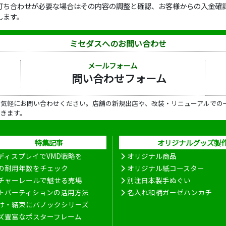
打ち合わせが必要な場合はその内容の調整と確認、お客様からの入金確認
します。
ミセダスへのお問い合わせ
メールフォーム
問い合わせフォーム
ら気軽にお問い合わせください。店舗の新規出店や、改装・リニューアルでの
だきます。
特集記事
オリジナルグッズ製
ディスプレイでVMD戦略を
オリジナル商品
の耐用年数をチェック
オリジナル紙コースター
チャーレールで魅せる売場
別注日本製手ぬぐい
トパーティションの活用方法
名入れ和柄ガーゼハンカチ
け・結束にバノックシリーズ
ズ豊富なポスターフレーム