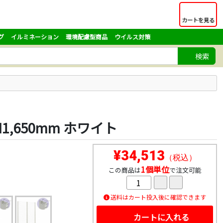
カートを見る
グ
イルミネーション
環境配慮型商品
ウイルス対策
検索
,650mm ホワイト
¥34,513
（税込）
1個単位
この商品は
で注文可能
送料はカート投入後に確認できます
カートに入れる