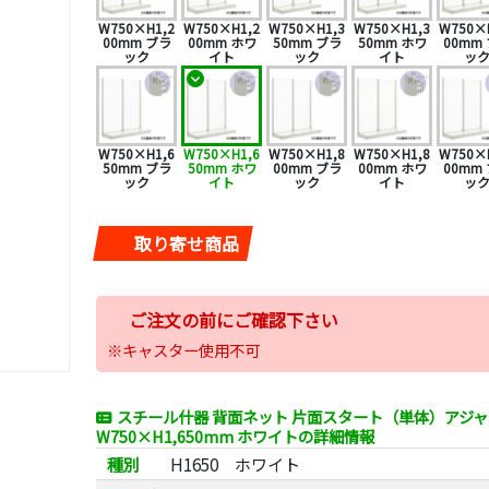
W750×H1,2
W750×H1,2
W750×H1,3
W750×H1,3
W750×
00mm ブラ
00mm ホワ
50mm ブラ
50mm ホワ
00mm
ック
イト
ック
イト
ッ
W750×H1,6
W750×H1,6
W750×H1,8
W750×H1,8
W750×
50mm ブラ
50mm ホワ
00mm ブラ
00mm ホワ
00mm
ック
イト
ック
イト
ッ
取り寄せ商品
ご注文の前にご確認下さい
※キャスター使用不可
スチール什器 背面ネット 片面スタート（単体）アジ
W750×H1,650mm ホワイトの詳細情報
種別
H1650 ホワイト