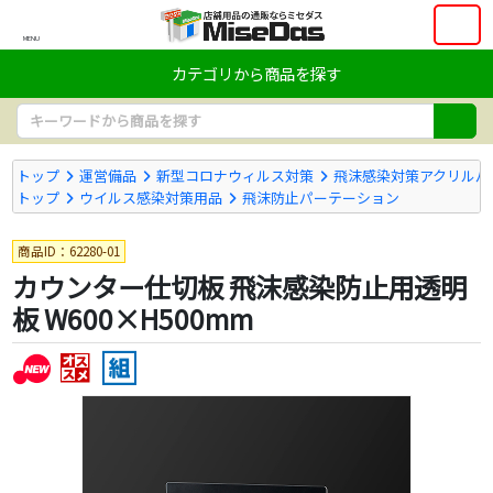
MENU
カテゴリから商品を探す
トップ
運営備品
新型コロナウィルス対策
飛沫感染対策アクリルパ
トップ
ウイルス感染対策用品
飛沫防止パーテーション
商品ID：62280-01
カウンター仕切板 飛沫感染防止用透明
板 W600×H500mm