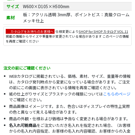
サイズ
W600×D105×H500mm
板：アクリル透明 3mm厚、ポイントビス：真鍮クローム
素材
メッキ仕上
カタログをお持ちのお客様へ
仕様変更により
SHOP for SHOP カタログ VOL.11
掲載の情報からサイズや重量等が変更されている場合があります このページの情報
を再度ご確認ください
注文の前にご確認ください
WEBカタログに掲載されている、価格、素材、サイズ、重量等の情報
は、カタログ発刊時点から変更になっている場合があります。ご注文
の前にこの画面に表示されている情報を再度ご確認ください。
紙の仕上がりサイズとプラスチックの種類については
こちらのページ
でご確認ください。
商品画像はイメージです。また、色合いはディスプレイの特性上実際
の色と異なって見える場合があります。
商品の外観・仕様および価格は予告なく変更される場合があります。
名入れ可能商品
をご注文いただき名入れを指定された場合、（お客様
からの名入れ内容指定、お客様の名入れ内容確認、お客様からの入金