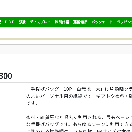
促・ＰＯＰ
演出・ディスプレイ
陳列什器
運営備品
バックヤード
ラッピン
300
「手提げバッグ 10P 白無地 大」は片艶晒ク
のよいパーソナル用の紙袋です。ギフトや衣料・
です。
衣料・雑貨屋など幅広く利用される、最もベーシ
な手提げバッグです。あらゆるシーンに利用でき
に艶のある片艶晒クラフト素材。B4サイズの本や