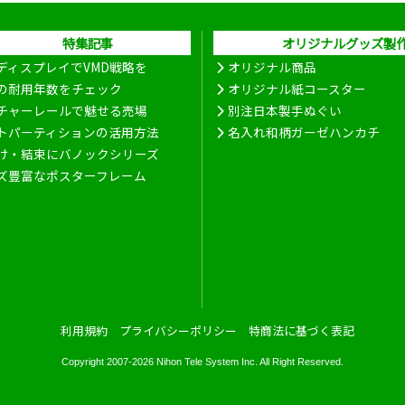
特集記事
オリジナルグッズ製
ディスプレイでVMD戦略を
オリジナル商品
の耐用年数をチェック
オリジナル紙コースター
チャーレールで魅せる売場
別注日本製手ぬぐい
トパーティションの活用方法
名入れ和柄ガーゼハンカチ
け・結束にバノックシリーズ
ズ豊富なポスターフレーム
利用規約
プライバシーポリシー
特商法に基づく表記
Copyright 2007-2026
Nihon Tele System Inc.
All Right Reserved.