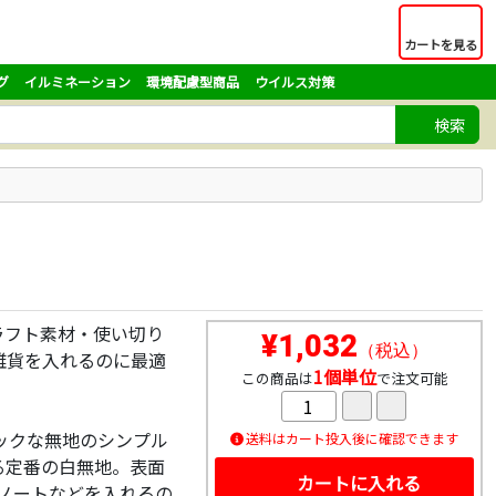
カートを見る
グ
イルミネーション
環境配慮型商品
ウイルス対策
検索
ラフト素材・使い切り
¥1,032
（税込）
雑貨を入れるのに最適
1個単位
この商品は
で注文可能
ックな無地のシンプル
送料はカート投入後に確認できます
る定番の白無地。表面
カートに入れる
ノートなどを入れるの