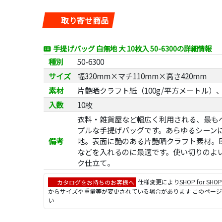
取り寄せ商品
手提げバッグ 白無地 大 10枚入 50-6300の詳細情報
種別
50-6300
サイズ
幅320mm×マチ110mm×高さ420mm
素材
片艶晒クラフト紙（100g/平方メートル）
入数
10枚
衣料・雑貨屋など幅広く利用される、最も
プルな手提げバッグです。あらゆるシーン
備考
地。表面に艶のある片艶晒クラフト素材。B
などを入れるのに最適です。使い切りのよい
ク仕立て。
カタログをお持ちのお客様へ
仕様変更により
SHOP for SHO
からサイズや重量等が変更されている場合があります このペー
い