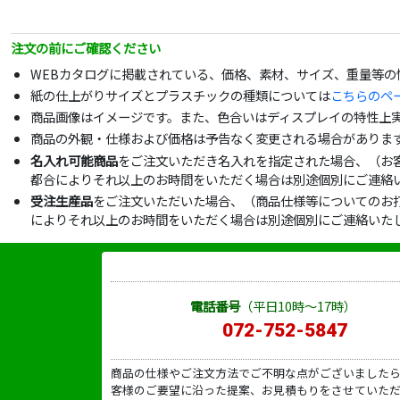
注文の前にご確認ください
WEBカタログに掲載されている、価格、素材、サイズ、重量等
紙の仕上がりサイズとプラスチックの種類については
こちらのペ
商品画像はイメージです。また、色合いはディスプレイの特性上
商品の外観・仕様および価格は予告なく変更される場合がありま
名入れ可能商品
をご注文いただき名入れを指定された場合、（お
都合によりそれ以上のお時間をいただく場合は別途個別にご連絡
受注生産品
をご注文いただいた場合、（商品仕様等についてのお
によりそれ以上のお時間をいただく場合は別途個別にご連絡いた
電話番号
（平日10時～17時）
072-752-5847
商品の仕様やご注文方法でご不明な点がございました
客様のご要望に沿った提案、お見積もりをさせていた